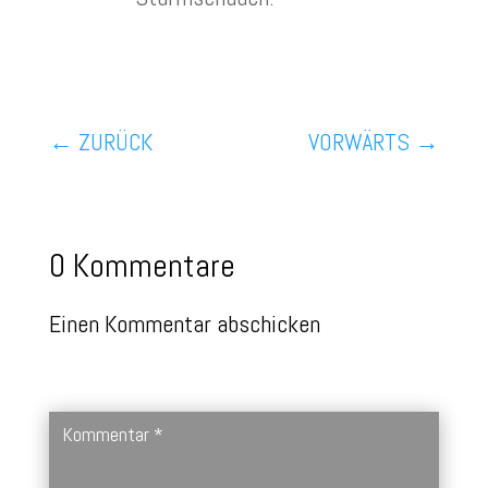
←
ZURÜCK
VORWÄRTS
→
0 Kommentare
Einen Kommentar abschicken
Deine E-Mail-Adresse wird nicht veröffentlicht.
Erforderliche
Felder sind mit
*
markiert