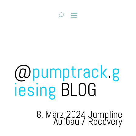
@
pumptrack
.
g
iesing
BLOG
8. März 2024 Jumpline
Aufbau / Recovery