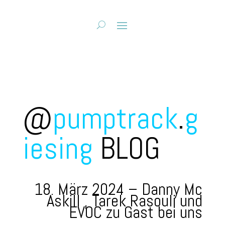
@
pumptrack
.
g
iesing
BLOG
18. März 2024 – Danny Mc
Askill , Tarek Rasouli und
EVOC zu Gast bei uns