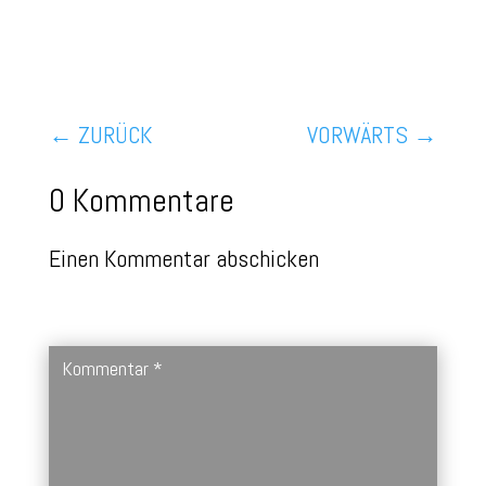
←
ZURÜCK
VORWÄRTS
→
0 Kommentare
Einen Kommentar abschicken
Deine E-Mail-Adresse wird nicht veröffentlicht.
Erforderliche
Felder sind mit
*
markiert