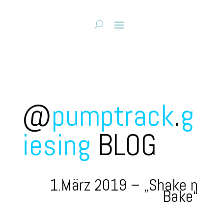
@
pumptrack
.
g
iesing
BLOG
1.März 2019 – „Shake n
Bake“