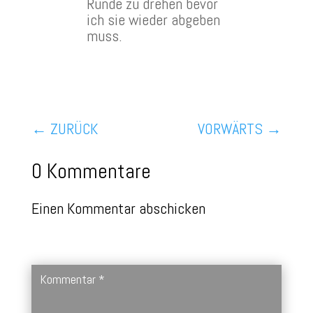
Runde zu drehen bevor
ich sie wieder abgeben
muss.
←
ZURÜCK
VORWÄRTS
→
0 Kommentare
Einen Kommentar abschicken
Deine E-Mail-Adresse wird nicht veröffentlicht.
Erforderliche
Felder sind mit
*
markiert