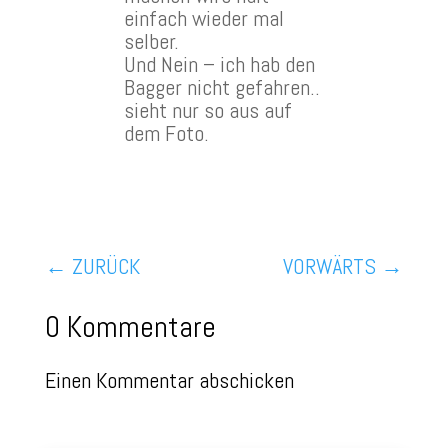
einfach wieder mal
selber.
Und Nein – ich hab den
Bagger nicht gefahren..
sieht nur so aus auf
dem Foto.
←
ZURÜCK
VORWÄRTS
→
0 Kommentare
Einen Kommentar abschicken
Deine E-Mail-Adresse wird nicht veröffentlicht.
Erforderliche
Felder sind mit
*
markiert