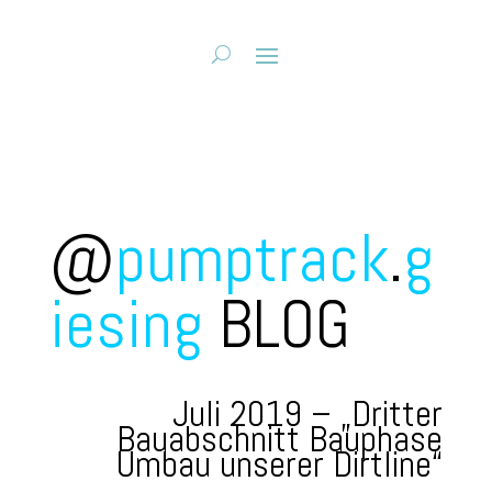
@
pumptrack
.
g
iesing
BLOG
Juli 2019 – „Dritter
Bauabschnitt Bauphase
Umbau unserer Dirtline“