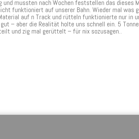
g und mussten nach Wochen feststellen das dieses M
icht funktioniert auf unserer Bahn. Wieder mal was g
aterial auf n Track und rütteln funktionierte nur in 
ut – aber die Realität holte uns schnell ein. 5 Tonne
eilt und zig mal gerüttelt – für nix sozusagen..
che Felder sind mit
*
markiert