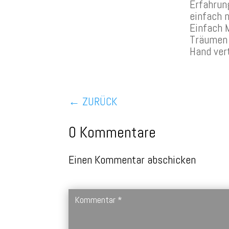
Erfahrun
einfach n
Einfach M
Träumen g
Hand vert
←
ZURÜCK
0 Kommentare
Einen Kommentar abschicken
Deine E-Mail-Adresse wird nicht veröffentlicht.
Erforderli