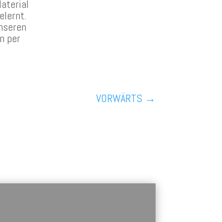
aterial
elernt.
unseren
n per
VORWÄRTS
→